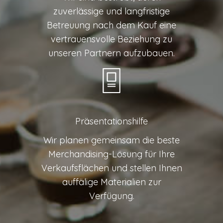
zuverlässige und langfristige
Betreuung nach dem Kauf eine
vertrauensvolle Beziehung zu
unseren Partnern aufzubauen.
Präsentationshilfe
Wir planen gemeinsam die beste
Merchandising-Lösung für Ihre
Verkaufsflächen und stellen Ihnen
auffälige Materialien zur
Verfügung.